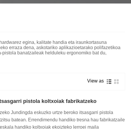
தமிழ்
తెలుగు
नेपाली
български
ລາວ
Latine
Euskal
Azərbaycan
Slovenský jazyk
 hardwarez egina, kalitate handia eta iraunkortasuna
eko erraza dena, askotariko aplikazioetarako polifazetikoa
Lietuvos
Eesti Keel
Română
la-pistola banatzaileak helduleku ergonomiko bat du,
मराठी
Srpski језик
View as
sasgarri pistola koltxoiak fabrikatzeko
atzeko Jundingda eskuzko urtze beroko itsasgarri pistola
tzitsu batean. Errendimendu handiko tresna hau fabrikatzaile
 eskala handiko koltxoiak ekoizteko lerroei maila