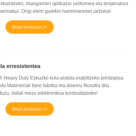
skaintzeko, itsasgarrien aplikazio uniformea ​​eta tenperatura
ermatuz. Ongi etorri gurekin harremanetan jartzera!
Bidali kontsulta >>
la erresistentea
 Heavy Duty Eskuzko kola-pistola erabiltzeko printzipioa
a Makineriak bere fabrika eta diseinu filosofia ditu.
uzu, bidali mezu elektronikoa kontsultatzeko!
Bidali kontsulta >>