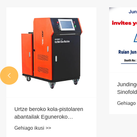

Junding
Sinofol
hartu z
Gehiago 
Urtze beroko kola-pistolaren
abantailak Eguneroko
mantentze-lanak
Gehiago ikusi >>