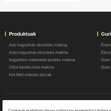
Produktuak
Gur
Aire-iragazkiak ekoizteko makina
Enpre
Auto-iragazkiak ekoizteko makina
Ekoi
Iragazkien materialak ijezteko makina
Gure
Urtze beroko kola-makina
Gure 
Hot Melt ordezko piezak
Cookieak erabiltzen ditugu nabigazio esperientzia hobea 