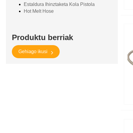
Estaldura Ihinztaketa Kola Pistola
Hot Melt Hose
Produktu berriak
Gehiago ikusi