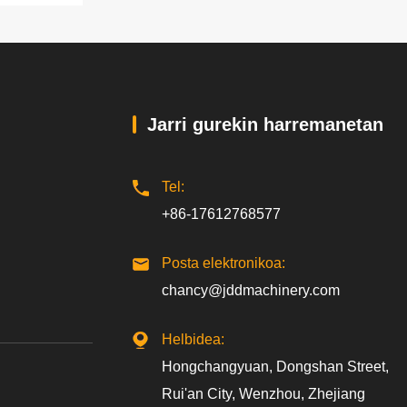
Jarri gurekin harremanetan
Tel:
+86-17612768577
Posta elektronikoa:
chancy@jddmachinery.com
Helbidea:
Hongchangyuan, Dongshan Street,
Rui'an City, Wenzhou, Zhejiang