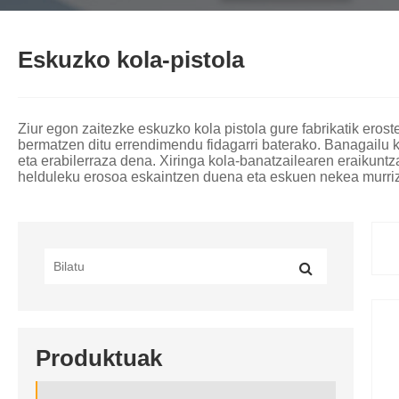
Eskuzko kola-pistola
Ziur egon zaitezke eskuzko kola pistola gure fabrikatik eros
bermatzen ditu errendimendu fidagarri baterako. Banagailu k
eta erabilerraza dena. Xiringa kola-banatzailearen eraikuntz
helduleku erosoa eskaintzen duena eta eskuen nekea murriz
Produktuak