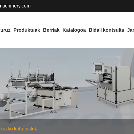
achinery.com
buruz
Produktuak
Berriak
Katalogoa
Bidali kontsulta
Ja
kuzko kola-pistola