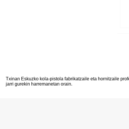
Txinan Eskuzko kola-pistola fabrikatzaile eta hornitzaile pro
jarri gurekin harremanetan orain.