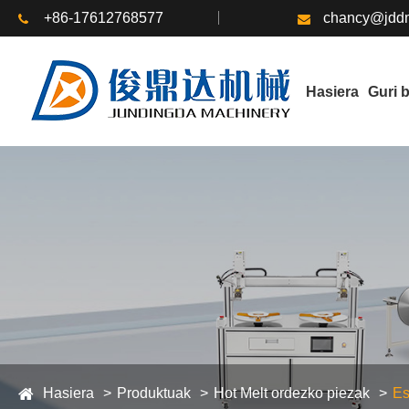
+86-17612768577
chancy@jddm
Hasiera
Guri 
Hasiera
Produktuak
Hot Melt ordezko piezak
Es