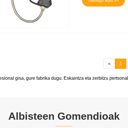
Gehiago ikusi >>
«
1
fesional gisa, gure fabrika dugu. Eskaintza eta zerbitzu pertsona
Albisteen Gomendioak