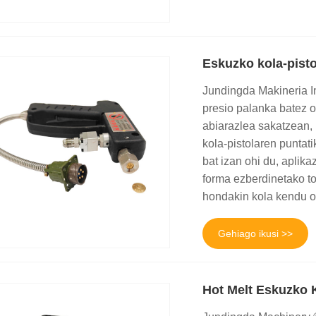
Eskuzko kola-pisto
Jundingda Makineria In
presio palanka batez o
abiarazlea sakatzean, 
kola-pistolaren puntat
bat izan ohi du, aplik
forma ezberdinetako t
hondakin kola kendu o
Gehiago ikusi >>
Hot Melt Eskuzko K