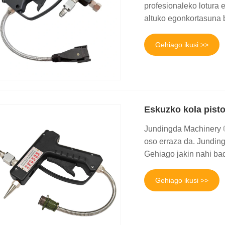
profesionaleko lotura e
altuko egonkortasuna b
Gehiago ikusi >>
Eskuzko kola pisto
Jundingda Machinery ®
oso erraza da. Jundingd
Gehiago jakin nahi bad
Gehiago ikusi >>