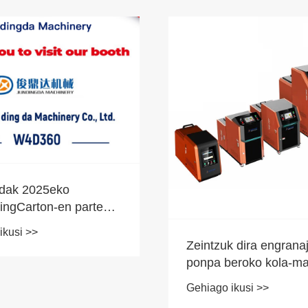
dak 2025eko
dingCarton-en parte
uen
ikusi >>
Zeintzuk dira engrana
ponpa beroko kola-ma
ponpa-fluxuaren arraz
Gehiago ikusi >>
kola hotzaren makina