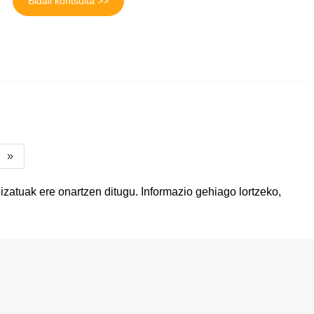
Bidali kontsulta >>
»
lizatuak ere onartzen ditugu. Informazio gehiago lortzeko,