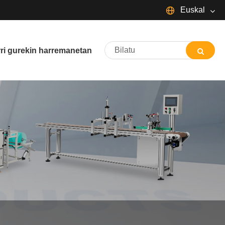
Euskal
English
Español
Português
rri gurekin harremanetan
Français
Deutsch
日本語
Italiano
Nederlands
ภาษาไทย
Svenska
magyar
한국어
বাংলা ভাষার
Dansk
Suomi
Pilipino
Türkçe
Gaeilge
Indonesia
Norsk‎
تمل
ελληνικά
український
Javanese