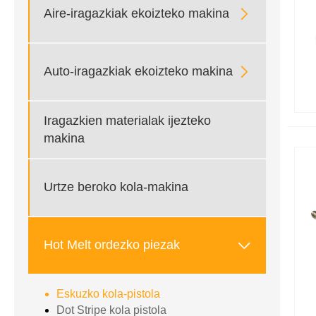

Aire-iragazkiak ekoizteko makina

Auto-iragazkiak ekoizteko makina
Iragazkien materialak ijezteko
makina
Urtze beroko kola-makina

Hot Melt ordezko piezak
Eskuzko kola-pistola
Dot Stripe kola pistola