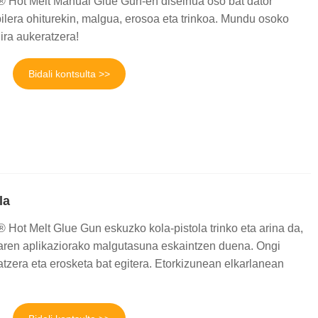
 Hot Melt Manual Glue Gun-en diseinua oso bat dator
ilera ohiturekin, malgua, erosoa eta trinkoa. Mundu osoko
ira aukeratzera!
Bidali kontsulta >>
la
Hot Melt Glue Gun eskuzko kola-pistola trinko eta arina da,
iaren aplikaziorako malgutasuna eskaintzen duena. Ongi
itatzera eta erosketa bat egitera. Etorkizunean elkarlanean