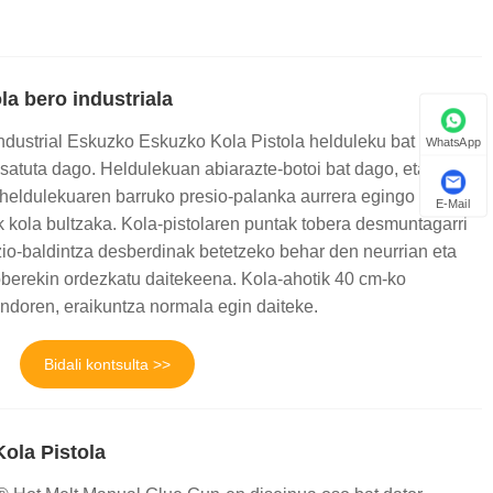
la bero industriala
dustrial Eskuzko Eskuzko Kola Pistola helduleku bat eta
WhatsApp
satuta dago. Heldulekuan abiarazte-botoi bat dago, eta
heldulekuaren barruko presio-palanka aurrera egingo du,
E-Mail
ik kola bultzaka. Kola-pistolaren puntak tobera desmuntagarri
azio-baldintza desberdinak betetzeko behar den neurrian eta
oberekin ordezkatu daitekeena. Kola-ahotik 40 cm-ko
ndoren, eraikuntza normala egin daiteke.
Bidali kontsulta >>
ola Pistola