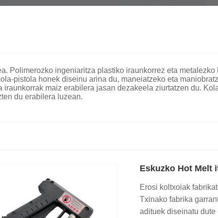
tea. Polimerozko ingeniaritza plastiko iraunkorrez eta metalezko
ola-pistola honek diseinu arina du, maneiatzeko eta maniobratz
a iraunkorrak maiz erabilera jasan dezakeela ziurtatzen du. Ko
ten du erabilera luzean.
Eskuzko Hot Melt it
Erosi koltxoiak fabrik
Txinako fabrika garran
adituek diseinatu dute