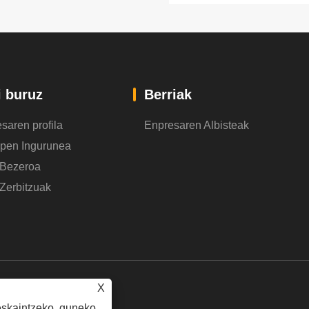
arteko aldea?
i buruz
Berriak
saren profila
Enpresaren Albisteak
zpen Ingurunea
 Bezeroa
Zerbitzuak
X
eskaintzeko, guneko