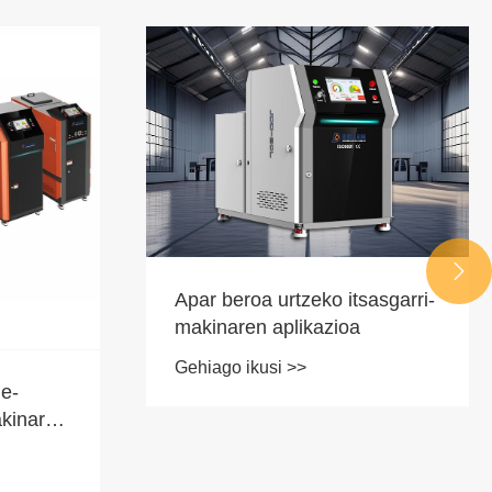

Apar beroa urtzeko itsasgarri-
makinaren aplikazioa
Gehiago ikusi >>
je-
kinaren
oiak eta
ren