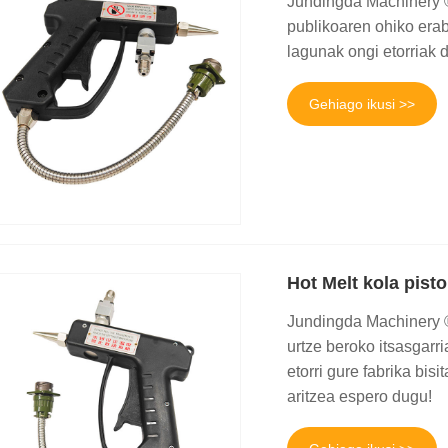
Jundingda Machinery ®
publikoaren ohiko erab
lagunak ongi etorriak d
Gehiago ikusi >>
Hot Melt kola pisto
Jundingda Machinery ® 
urtze beroko itsasgarr
etorri gure fabrika bis
aritzea espero dugu!