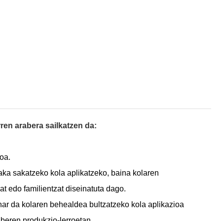
ren arabera sailkatzen da:
koa.
aka sakatzeko kola aplikatzeko, baina kolaren
t edo familientzat diseinatuta dago.
ehar da kolaren behealdea bultzatzeko kola aplikazioa
e beren produkzio-lerroetan