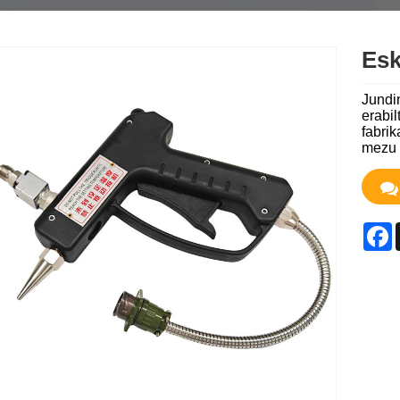
Esk
Jundi
erabil
fabrik
mezu 
F