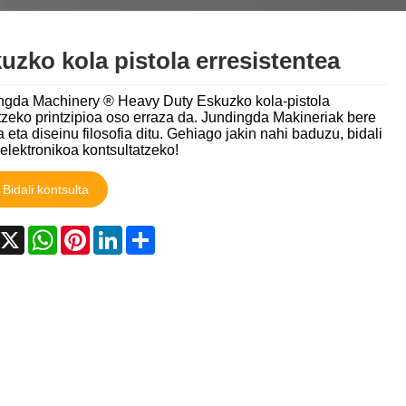
தமிழ்
తెలుగు
नेपाली
uzko kola pistola erresistentea
български
ລາວ
Latine
ngda Machinery ® Heavy Duty Eskuzko kola-pistola
Euskal
Azərbaycan
tzeko printzipioa oso erraza da. Jundingda Makineriak bere
Slovenský jazyk
a eta diseinu filosofia ditu. Gehiago jakin nahi baduzu, bidali
Lietuvos
Eesti Keel
Română
elektronikoa kontsultatzeko!
Bidali kontsulta
मराठी
Srpski језик
acebook
X
WhatsApp
Pinterest
LinkedIn
Share