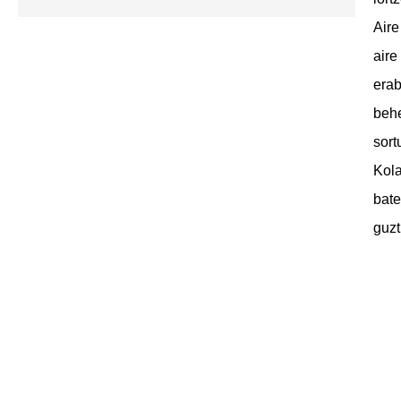
Aire
aire
erab
behe
sort
Kola
bate
guzt