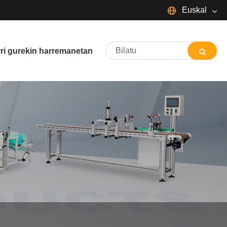
Euskal
English
Español
Português
rri gurekin harremanetan
Français
Deutsch
日本語
Italiano
Nederlands
ภาษาไทย
Svenska
magyar
한국어
বাংলা ভাষার
Dansk
Suomi
Pilipino
Türkçe
Gaeilge
Indonesia
Norsk‎
تمل
ελληνικά
український
Javanese