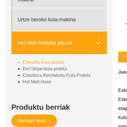
Urtze beroko kola-makina

Hot Melt ordezko piezak
P
Eskuzko kola-pistola
Dot Stripe kola pistola
Jun
Estaldura Ihinztaketa Kola Pistola
Hot Melt Hose
Esku
Esku
Produktu berriak
erag
Kola
Gehiago ikusi
lort