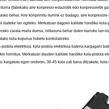
 iturria (fabrikako aire konpresio-estaziotik edo konpresoretik g
 asko behar. Aire konprimitu iturririk ez badago, aire konpresor
il daiteke lan egiteko. Merkatuan dagoen kalitate handiko kola-p
rako zarata-maila duena, isiltasuna behar duten barruko lan-in
utako kola-kopurua hobeto kontrolatzeko.
-pistola elektrikoa: kola-pistola elektrikoa bateria kargagarri ba
kin hornitua. Merkatuan dauden kalitate handiko kola-pistola el
iz kargatuta egon ondoren, 30-45 kola zati bana ditzakete, kola 