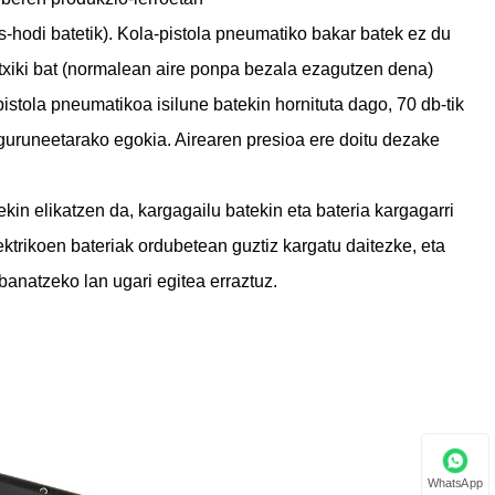
as-hodi batetik). Kola-pistola pneumatiko bakar batek ez du
e txiki bat (normalean aire ponpa bezala ezagutzen dena)
istola pneumatikoa isilune batekin hornituta dago, 70 db-tik
guruneetarako egokia. Airearen presioa ere doitu dezake
tekin elikatzen da, kargagailu batekin eta bateria kargagarri
ektrikoen bateriak ordubetean guztiz kargatu daitezke, eta
banatzeko lan ugari egitea erraztuz.
WhatsApp