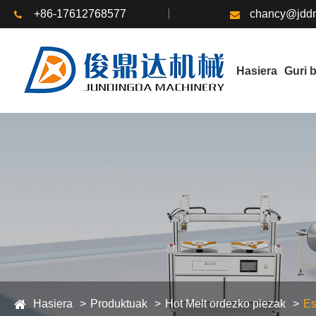
+86-17612768577
chancy@jddm
Hasiera
Guri 
Hasiera
Produktuak
Hot Melt ordezko piezak
Es