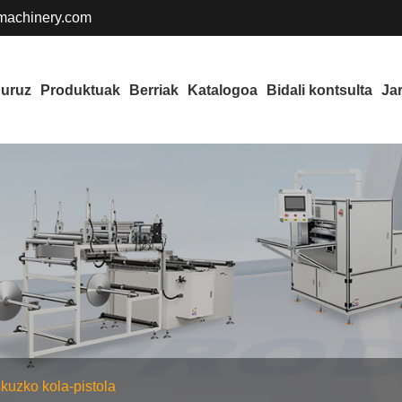
achinery.com
buruz
Produktuak
Berriak
Katalogoa
Bidali kontsulta
Ja
kuzko kola-pistola