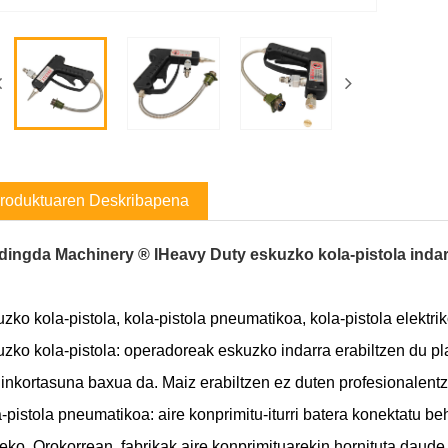
roduktuaren Deskribapena
dingda Machinery ® IHeavy Duty eskuzko kola-pistola indar
zko kola-pistola, kola-pistola pneumatikoa, kola-pistola elektri
zko kola-pistola: operadoreak eskuzko indarra erabiltzen du pl
inkortasuna baxua da. Maiz erabiltzen ez duten profesionalentza
-pistola pneumatikoa: aire konprimitu-iturri batera konektatu b
zeko. Orokorrean, fabrikak aire konprimituarekin hornituta daud