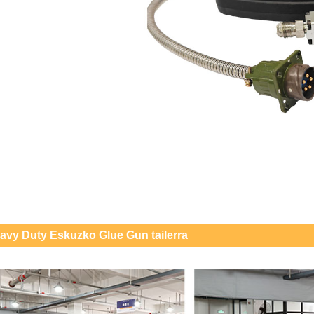
avy Duty Eskuzko Glue Gun tailerra