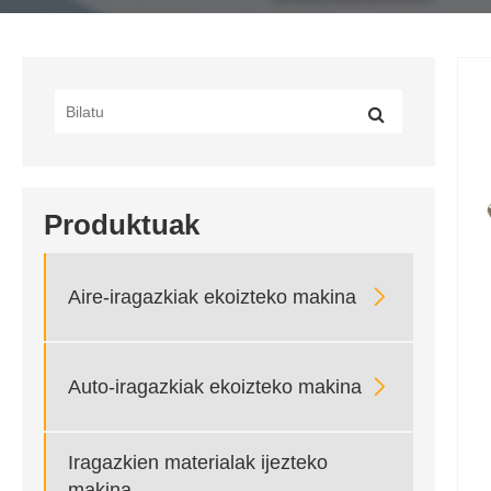
Produktuak

Aire-iragazkiak ekoizteko makina

Auto-iragazkiak ekoizteko makina
Iragazkien materialak ijezteko
makina